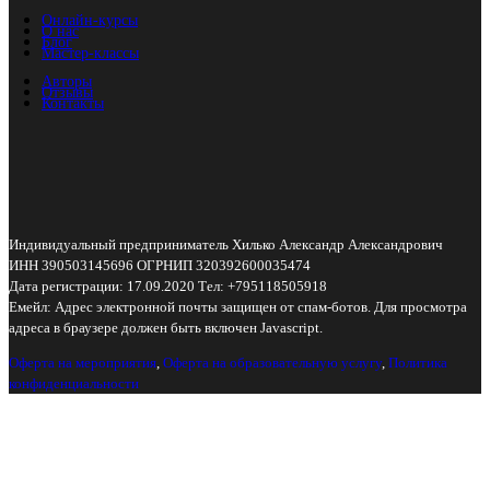
Онлайн-курсы
О нас
Блог
Мастер-классы
Авторы
Отзывы
Контакты
Индивидуальный предприниматель Хилько Александр Александрович
ИНН 390503145696 ОГРНИП 320392600035474
Дата регистрации: 17.09.2020 Тел: +795118505918
Емейл:
Адрес электронной почты защищен от спам-ботов. Для просмотра
адреса в браузере должен быть включен Javascript.
Оферта на мероприятия
,
Оферта на образовательную услугу
,
Политика
конфиденциальности