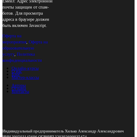
Емейл:
Адрес электронной
почты защищен от спам-
ботов. Для просмотра
адреса в браузере должен
быть включен Javascript.
Оферта на
мероприятия
,
Оферта на
образовательную
услугу
,
Политика
конфиденциальности
Онлайн-курсы
О нас
Блог
Мастер-классы
Авторы
Отзывы
Контакты
Индивидуальный предприниматель Хилько Александр Александрович
ИНН 390503145696 ОГРНИП 320392600035474