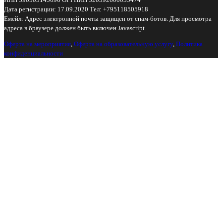
Дата регистрации: 17.09.2020 Тел: +795118505918
Емейл:
Адрес электронной почты защищен от спам-ботов. Для просмотра
адреса в браузере должен быть включен Javascript.
Оферта на мероприятия
,
Оферта на образовательную услугу
,
Политика
конфиденциальности