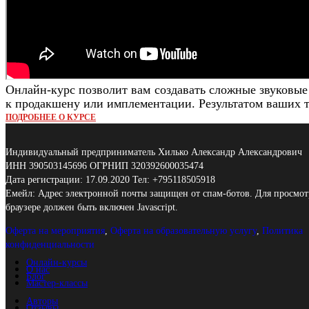
Онлайн-курс позволит вам создавать сложные звуковые 
к продакшену или имплементации. Результатом ваших т
ПОДРОБНЕЕ О КУРСЕ
Индивидуальный предприниматель Хилько Александр Александрович
ИНН 390503145696 ОГРНИП 320392600035474
Дата регистрации: 17.09.2020 Тел: +795118505918
Емейл:
Адрес электронной почты защищен от спам-ботов. Для просмотр
браузере должен быть включен Javascript.
Оферта на мероприятия
,
Оферта на образовательную услугу
,
Политика
конфиденциальности
Онлайн-курсы
О нас
Блог
Мастер-классы
Авторы
Отзывы